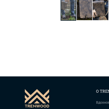
О TR
Вдохно